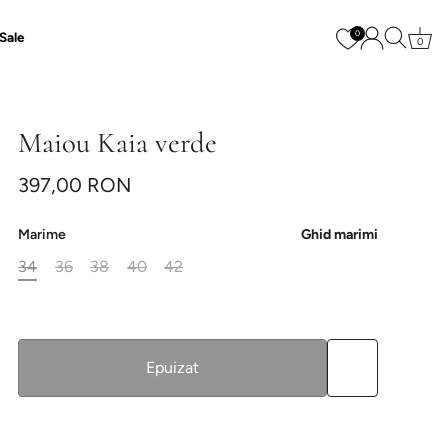
0
Sale
0
Maiou Kaia verde
397,00 RON
Marime
Ghid marimi
34
36
38
40
42
Epuizat