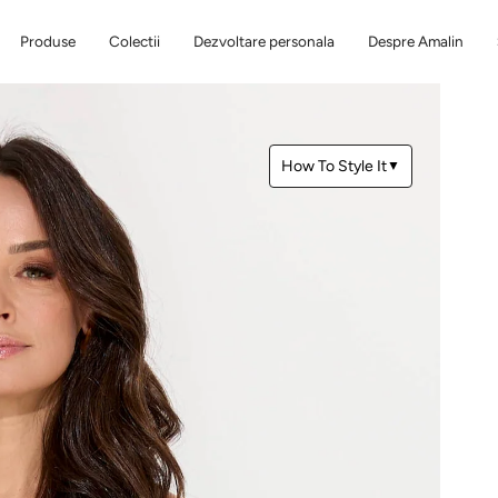
Produse
Colectii
Dezvoltare personala
Despre Amalin
How To Style It
▼